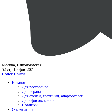
Москва, Николоямская,
52 стр 1, офис 207
Поиск
Войти
Каталог
Для ресторанов
Для веранд
Для отелей, гостиниц, апарт-отелей
Для офисов, холлов
Новинки
О компании