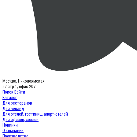
Москва, Николоямская,
52 стр 1, офис 207
Поиск
Войти
Каталог
Для ресторанов
Для веранд
Для отелей, гостиниц, апарт-отелей
Для офисов, холлов
Новинки
О компании
Производство