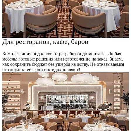
Для ресторанов, кафе, баров
Комплектация под ключ: от разработки до монтажа. Любая
мебель: готовые решения или изготовление на заказ. Знаем,
как сохранить бюджет без ущерба качеству. Не отказываемся
от сложностей - они нас вдохновляют!
К
м
ч
с
з