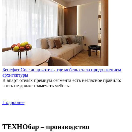
Бенефит Сиа: апарт-отель, где мебель стала продолжением
архитектуры
В апарт-отелях премиум-сегмента есть негласное правило:
С
гость не должен замечать мебель.
г
Э
н
Подробнее
ТЕХНОбар – производство