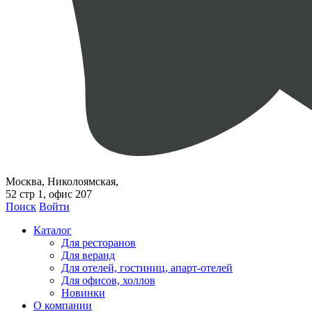
Москва, Николоямская,
52 стр 1, офис 207
Поиск
Войти
Каталог
Для ресторанов
Для веранд
Для отелей, гостиниц, апарт-отелей
Для офисов, холлов
Новинки
О компании