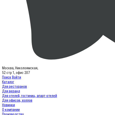
Москва, Николоямская,
52 стр 1, офис 207
Поиск
Войти
Каталог
Для ресторанов
Для веранд
Для отелей, гостиниц, апарт-отелей
Для офисов, холлов
Новинки
О компании
Производство