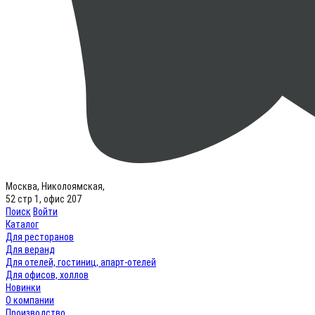
Москва, Николоямская,
52 стр 1, офис 207
Поиск
Войти
Каталог
Для ресторанов
Для веранд
Для отелей, гостиниц, апарт-отелей
Для офисов, холлов
Новинки
О компании
Производство