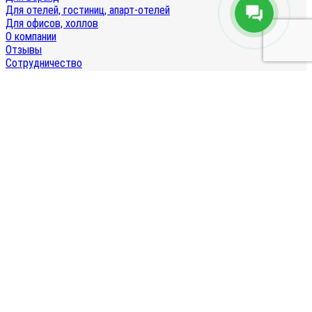
Для отелей, гостиниц, апарт-отелей
Для офисов, холлов
О компании
Отзывы
Сотрудничество
Вакансии
Наши услуги
Новости
Блог
Партнерам
Купить в лизинг
Доставка и оплата
Гарантия и возврат
Правила эксплуатации и ухода за товаром
+7 (499) 325-85-01
Обратный звонок
info@tehno-bar.ru
Для поставщиков:
supply@tehno-bar.ru